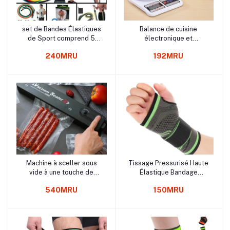
set de Bandes Élastiques
Balance de cuisine
Panier
Panier
de Sport comprend 5
électronique et
bandes élastiques
numérique, en plastique,
240MRU
192MRU
résistantes de couleur
étanche, avec
différente
interrupteur automatique,
écran LCD, nouveauté
Machine à sceller sous
Tissage Pressurisé Haute
Panier
Panier
vide à une touche de
Élastique Bandage
cuisine scellant
Fitness Yoga Poignet
540MRU
150MRU
alimentaire automatique
Paume Soutien Cross fit
Powerlifting Gym Palm
Pad Protecteur R1731