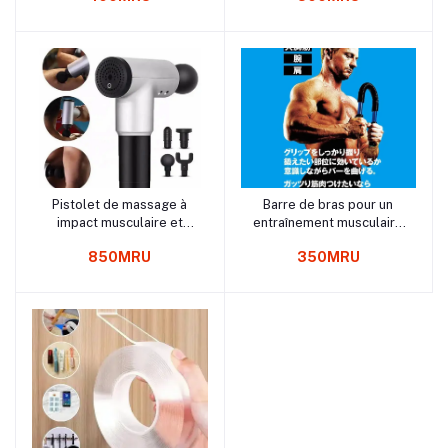
du dos orthèse avec
coussin lombaire
Pistolet de massage à
Barre de bras pour un
Panier
Panier
impact musculaire et
entraînement musculaire
fitness pour la relaxation
efficace
850MRU
350MRU
musculaire à faible bruit
avec écran LCD