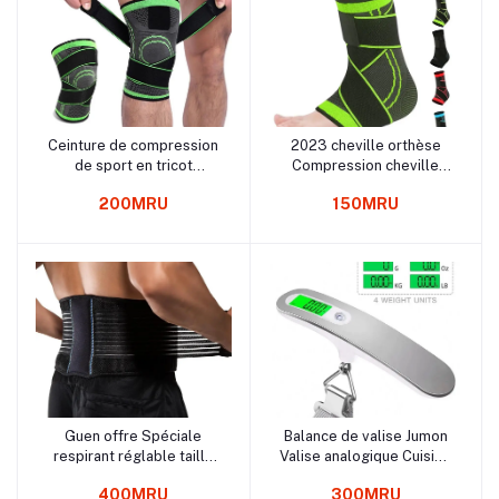
Ceinture de compression
2023 cheville orthèse
Panier
Panier
de sport en tricot
Compression cheville
Basketball Cyclisme
soutien avec réglable
200MRU
150MRU
Running Badminton
enveloppement cheville
Outdoor Alpinisme
chaussettes pour
Genouillères
hommes femmes pour la
fasciite plantaire tendon
d'achille
Guen offre Spéciale
Balance de valise Jumon
Panier
Panier
respirant réglable taille
Valise analogique Cuisine
soutien bas du dos
Poisson 50kg Balance
400MRU
300MRU
ceinture lombaire soutien
numérique suspendue