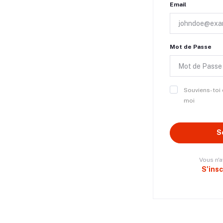
Email
Mot de Passe
Souviens-toi
moi
S
Vous n'
S'ins