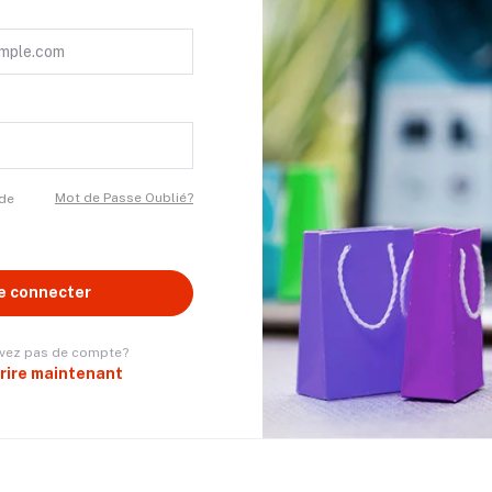
Mot de Passe Oublié?
 de
e connecter
avez pas de compte?
crire maintenant