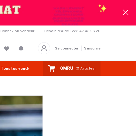
Besoin d'Aide
+222 42 43 26 26
Connexion Vendeur
Se connecter
S'inscrire
0MRU
Tous les vendeurs
Coupons
Deal de la Semaine
(
0
Articles)